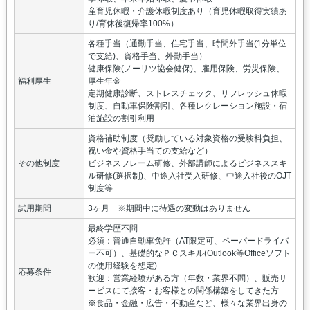
産育児休暇・介護休暇制度あり（育児休暇取得実績あ
り/育休後復帰率100%）
各種手当（通勤手当、住宅手当、時間外手当(1分単位
で支給)、資格手当、外勤手当）
健康保険(ノーリツ協会健保)、雇用保険、労災保険、
福利厚生
厚生年金
定期健康診断、ストレスチェック、リフレッシュ休暇
制度、自動車保険割引、各種レクレーション施設・宿
泊施設の割引利用
資格補助制度（奨励している対象資格の受験料負担、
祝い金や資格手当ての支給など）
その他制度
ビジネスフレーム研修、外部講師によるビジネススキ
ル研修(選択制)、中途入社受入研修、中途入社後のOJT
制度等
試用期間
3ヶ月 ※期間中に待遇の変動はありません
最終学歴不問
必須：普通自動車免許（AT限定可、ペーパードライバ
ー不可）、基礎的なＰＣスキル(Outlook等Officeソフト
の使用経験を想定)
応募条件
歓迎：営業経験がある方（年数・業界不問）、販売サ
ービスにて接客・お客様との関係構築をしてきた方
※食品・金融・広告・不動産など、様々な業界出身の