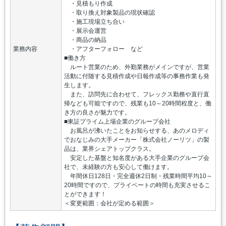
・見積もり作成
・取り換え対象製品の現状確認
・施工現場立ち合い
・展示会運営
・商品の納品
業務内容
・アフターフォロー など
■働き方
ルート営業のため、外勤業務がメインですが、営業
活動に付随する見積作成や日報作成等の事務作業も発
生します。
また、訪問先に合わせて、フレックス勤務や直行直
帰なども可能ですので、残業も10～20時間程度と、働
き方の良さが魅力です。
■東証プライム上場企業のグループ会社
お風呂が沸いたことをお知らせする、あのメロディ
でおなじみの大手メーカー「株式会社ノーリツ」の製
品は、業界シェアトップクラス。
安定した基盤と知名度がある大手企業のグループ会
社で、未経験の方も安心して働けます。
年間休日128日・完全週休2日制・残業時間平均10～
20時間ですので、プライベートの時間も充実させるこ
とができます！
＜変更範囲：会社が定める範囲＞