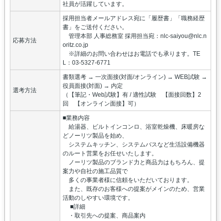
社員が活躍しています。
採用担当者メールアドレス宛に「履歴書」「職務経歴
書」をご送付ください。
管理本部 人事総務室 採用担当宛：nlc-saiyou@nlc.n
応募方法
oritz.co.jp
※詳細のお問い合わせはお電話でも承ります。TE
L：03-5327-6771
書類選考 → 一次面接(対面/オンライン) → WEB試験 →
役員面接(対面) → 内定
選考方法
（【筆記・Web試験】有 / 適性試験 【面接回数】2
回 【オンライン面接】可）
■業務内容
給湯器、ビルトインコンロ、浴室乾燥機、床暖房な
どノーリツ製品を始め、
システムキッチン、システムバスなど生活設備機器
のルート営業をお任せいたします。
ノーリツ製品のブランド力と商品力はもちろん、提
案力や自社の施工品質で
多くの事業者様に信頼をいただいております。
また、既存のお客様への提案がメインのため、営業
活動のしやすい環境です。
■詳細
・取引先への提案、商品案内