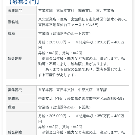
【募集部門】
募集部門
営業本部 東日本支社 関東支店 東北営業所
東北営業所（住所：宮城県仙台市若林区市清水小路6-1
勤務地
東日本不動産仙台ファーストビル8F）
職種
営業職（給湯器等のルート営業）
月給：205,000円 ～ ※想定年収：350万円～480万
円
昇給：年1回、賞与：年2回
賃金制度
※賃金は年齢・能力など考慮の上、決定します。転
勤可・不可により、給与額に差があります。
あくまでも目安の金額であり、選考を通じて上下
する可能性があります。
募集部門
営業本部 東日本支社 中部支店 営業課
勤務地
中部支店（住所：愛知県名古屋市中村区烏森町6ｰ59）
職種
営業職（給湯器等のルート営業）
月給：205,000円 ～ ※想定年収：350万円～480万
円
昇給：年1回、賞与：年2回
賃金制度
※賃金は年齢・能力など考慮の上、決定します。転