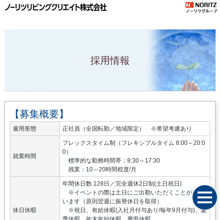
採用情報
【募集概要】
雇用形態
正社員（全国転勤／地域限定） ※希望考慮あり
フレックスタイム制（フレキシブルタイム 8:00～20:0
0）
就業時間
標準的な勤務時間帯：8:30～17:30
残業：10～20時間程度/月
年間休日数 128日／完全週休2日制(土日祝日)
※イベントの際は土日にご出勤いただくことがござ
います（原則翌週に振替休日を取得）
休日休暇
※祝日、有給休暇(入社月付与あり/毎年9月付与)、夏
季休暇、年末年始休暇、慶弔休暇